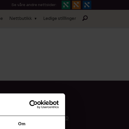
Se våre andre nettsider:
ne
Nettbutikk
Ledige stillinger
ANNONSER
*
ANNONSØRINNHOLD
Om