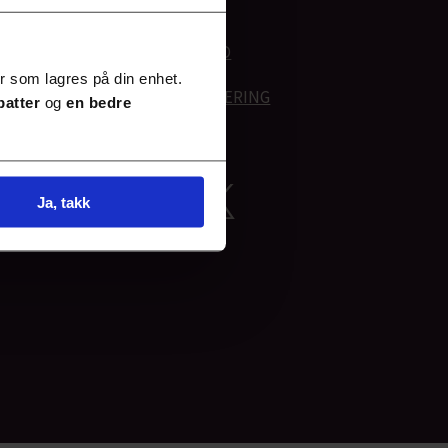
*
ANNONSE PÅ NETT
*
ANNONSE I FAGBLAD
r som lagres på din enhet.
*
PERSONVERNERKLÆRING
batter
og
en bedre
Ja, takk