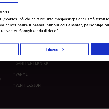
*
BLI MEDLEM
*
BYGGDRIFT
*
ARRANGEMENTER
ookies
*
ENERGI OG MILJØ
*
KOMPETANSEBIBLIOTEKET
 (cookies) på vår nettside. Informasjonskapsler er små tekstfile
 som bruker
bedre tilpasset innhold
og tjenester
,
personlige ra
*
JOBB
*
VVSKUNNSKAP
universet. Samtykker du til dette?
*
KOMMENTAR
*
LEDIGE STILLINGER
Tilpass
*
KULDE
*
SANITÆRTEKNIKK
*
VARME
9
*
VENTILASJON