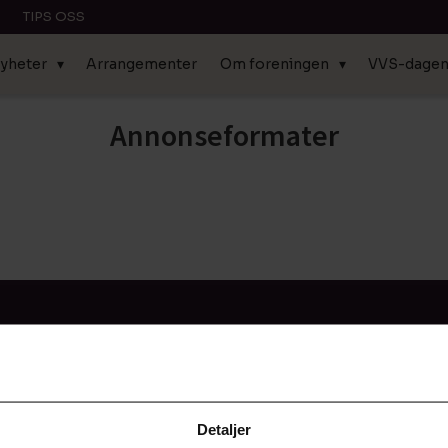
TIPS OSS
yheter
Arrangementer
Om foreningen
VVS-dage
Annonseformater
å
KATEGORIER
NYTTIGE LENKER
*
*
ANSATTE
Detaljer
ANNONSØRINNHOLD