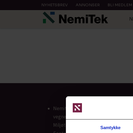
NYHETSBREV
ANNONSER
BLI MEDLEM
N
Annonseformater
|
nemitek.no
Nemitek.no driftes av NemiTek AS, p
vegne av Norsk VVS Energi- og
Miljøteknisk Forening.
Samtykke