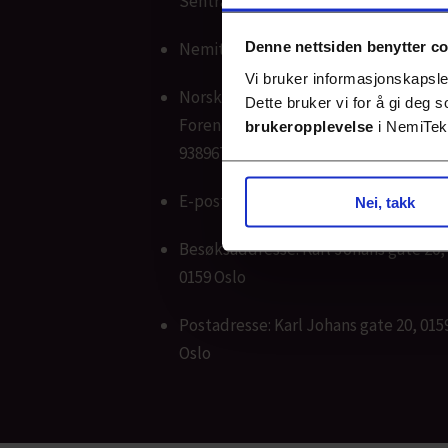
Sentralbord: 22 70 83 00
Denne nettsiden benytter c
Nemitek AS - org. nummer: 915903037
Vi bruker informasjonskapsler
Norsk VVS Energi- og Miljøteknisk
Dette bruker vi for å gi deg
Forening (NemiTek) - org. nummer:
brukeropplevelse
i NemiTek-
938967814
E-post: post@nemitek.no
Nei, takk
Besøksaddresse: Karl Johans gate 20,
0159 Oslo
Postadresse: Karl Johans gate 20, 015
Oslo