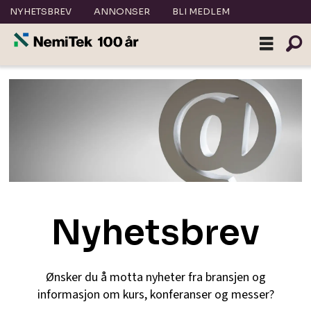
NYHETSBREV
ANNONSER
BLI MEDLEM
Melde
på
nyhetsbrev
Nyhetsbrev
Ønsker du å motta nyheter fra bransjen og
informasjon om kurs, konferanser og messer?