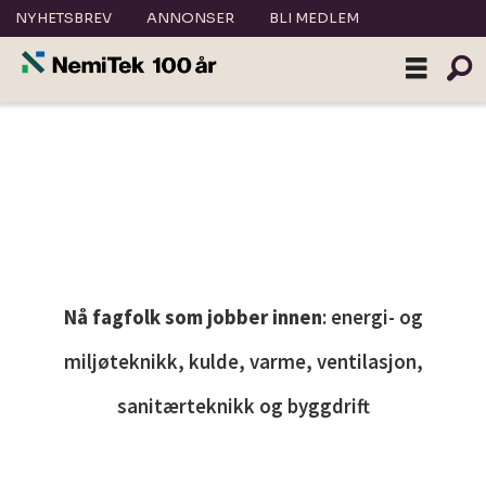
NYHETSBREV
ANNONSER
BLI MEDLEM
Annonsering
på
nett
|
Nå fagfolk som jobber innen
: energi- og
nemitek.no
miljøteknikk, kulde, varme, ventilasjon,
sanitærteknikk og byggdrift