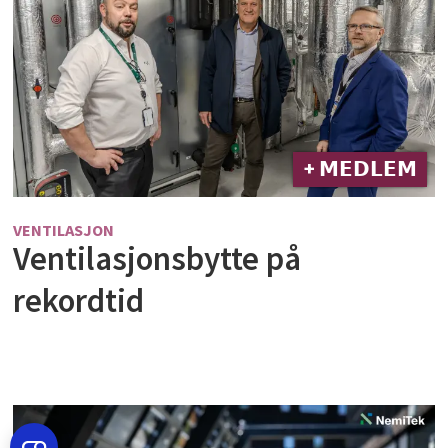
+ 𝗠𝗘𝗗𝗟𝗘𝗠
VENTILASJON
Ventilasjonsbytte på
rekordtid