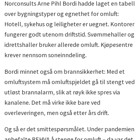
Norconsults Arne Pihl Bordi hadde laget en tabell
over bygningstyper og egnethet for omluft:
Hotell, sykehus og leiligheter er uegnet. Kontorer
fungerer godt utenom driftstid. Svømmehaller og
idrettshaller bruker allerede omluft. Kjøpesentre
krever nennsom soneinndeling.
Bordi minnet også om brannsikkerhet: Med et
omluftsystem må omluftspjeldet gå til stengt ved
utløst brannalarm, slik at røyk ikke spres via
kanalene. Det må virke ikke bare ved
overleveringen, men også etter års drift.
Og så er det smittespørsmålet. Under pandemien
anbefalte REHVA å stenge for omluft – da var det