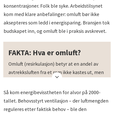
konsentrasjoner. Folk ble syke. Arbeidstilsynet
kom med klare anbefalinger: omluft bør ikke
aksepteres som ledd i energisparing. Bransjen tok
budskapet inn, og omluft ble i praksis avskrevet.
FAKTA: Hva er omluft?
Omluft (resirkulasjon) betyr at en andel av
avtrekksluften fra et rom ikke kastes ut, men
behandles – typisk filtreres – og føres tilbake
som del av tilluften. Den blandes vanligvis
Så kom energibevisstheten for alvor på 2000-
med en andel friskluft (uteluft) før den
tallet. Behovsstyrt ventilasjon – der luftmengden
sendes inn igjen.
reguleres etter faktisk behov – ble den