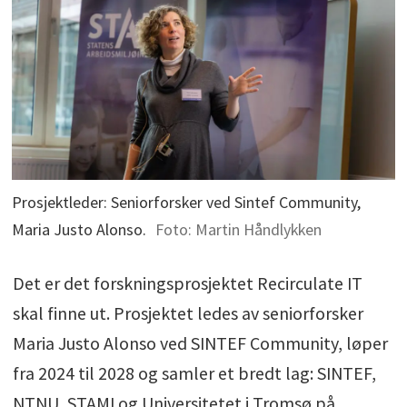
luftbåren smitte dersom filtrering og styring
ikke er tilstrekkelig.
Prosjektleder: Seniorforsker ved Sintef Community,
Maria Justo Alonso.
Foto: Martin Håndlykken
Det er det forskningsprosjektet Recirculate IT
skal finne ut. Prosjektet ledes av seniorforsker
Maria Justo Alonso ved SINTEF Community, løper
fra 2024 til 2028 og samler et bredt lag: SINTEF,
NTNU, STAMI og Universitetet i Tromsø på