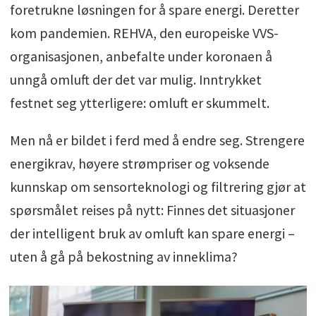
foretrukne løsningen for å spare energi. Deretter
Omluft er ikke det samme som varme­
kom pandemien. REHVA, den europeiske VVS-
gjenvinning. I et varme­
organisasjonen, anbefalte under koronaen å
gjenvinningssystem overføres energi mellom
unngå omluft der det var mulig. Inntrykket
avtrekk og tilluft uten at luftstrømmene
festnet seg ytterligere: omluft er skummelt.
blandes. Varme­gjenvinning er etablert
praksis i Norge og kan gjenvinne opptil 90
Men nå er bildet i ferd med å endre seg. Strengere
prosent av varmen.
energikrav, høyere strømpriser og voksende
kunnskap om sensorteknologi og filtrering gjør at
Potensiell gevinst: Redusert energibruk til
spørsmålet reises på nytt: Finnes det situasjoner
oppvarming/kjøling av uteluft, bedre termisk
der intelligent bruk av omluft kan spare energi –
komfort, enklere fuktkontroll.
uten å gå på bekostning av inneklima?
Potensiell risiko: Opphopning av gasser, lukt
og bioeffluenter. Økt risiko for spredning av