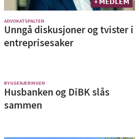
+ 𝗠𝗘𝗗𝗟𝗘𝗠
ADVOKATSPALTEN
Unngå diskusjoner og tvister i
entreprisesaker
BYGGENÆRINGEN
Husbanken og DiBK slås
sammen