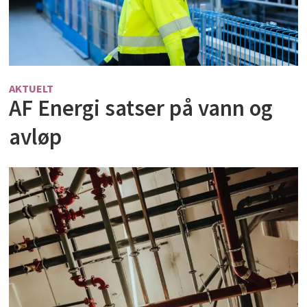
AKTUELT
AF Energi satser på vann og
avløp