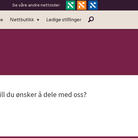
Se våre andre nettsider:
ne
Nettbutikk
Ledige stillinger
ill du ønsker å dele med oss?