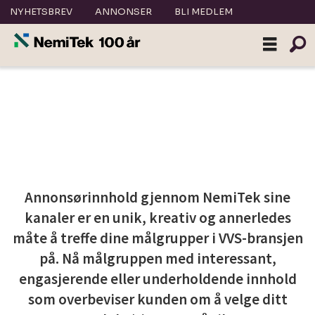
NYHETSBREV
ANNONSER
BLI MEDLEM
Annonsering
på
nett
|
Annonsørinnhold gjennom NemiTek sine
kanaler er en unik, kreativ og annerledes
nemitek.no
måte å treffe dine målgrupper i VVS-bransjen
på. Nå målgruppen med interessant,
engasjerende eller underholdende innhold
som overbeviser kunden om å velge ditt