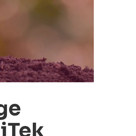
lge
iTek