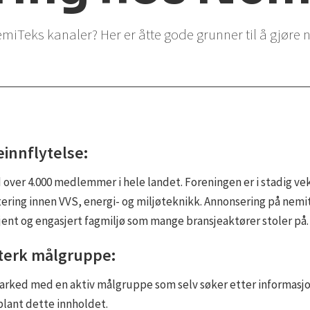
iTeks kanaler? Her er åtte gode grunner til å gjøre n
einnflytelse:
ver 4.000 medlemmer i hele landet. Foreningen er i stadig veks
ering innen VVS, energi- og miljøteknikk. Annonsering på nemitek
kjent og engasjert fagmiljø som mange bransjeaktører stoler på.
gsterk målgruppe:
rked med en aktiv målgruppe som selv søker etter informasjo
blant dette innholdet.