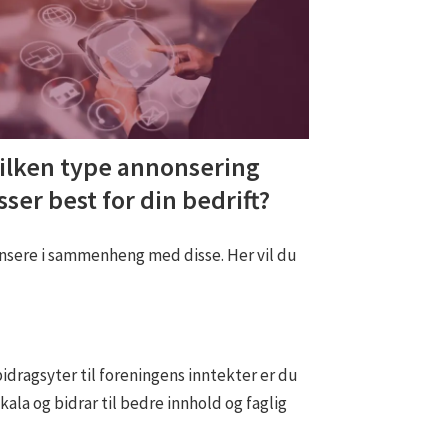
ilken type annonsering
sser best for din bedrift?
onsere i sammenheng med disse. Her vil du
idragsyter til foreningens inntekter er du
ala og bidrar til bedre innhold og faglig