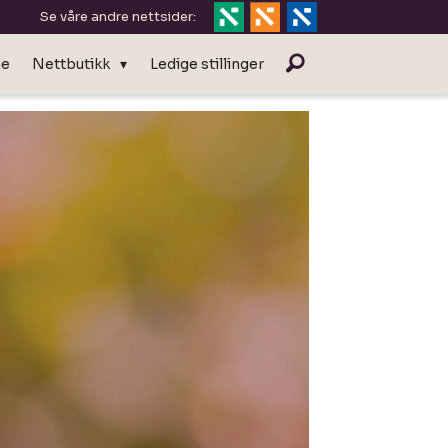
Se våre andre nettsider:
ne
Nettbutikk
Ledige stillinger