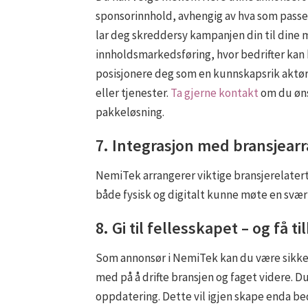
sponsorinnhold, avhengig av hva som passer
lar deg skreddersy kampanjen din til dine m
innholdsmarkedsføring, hvor bedrifter kan bi
posisjonere deg som en kunnskapsrik aktør
eller tjenester.
Ta gjerne kontakt
om du øns
pakkeløsning.
7. Integrasjon med bransjea
NemiTek arrangerer viktige bransjerelater
både fysisk og digitalt kunne møte en svær
8. Gi til fellesskapet – og få t
Som annonsør i NemiTek kan du være sikker p
med på å drifte bransjen og faget videre. Du
oppdatering. Dette vil igjen skape enda bed