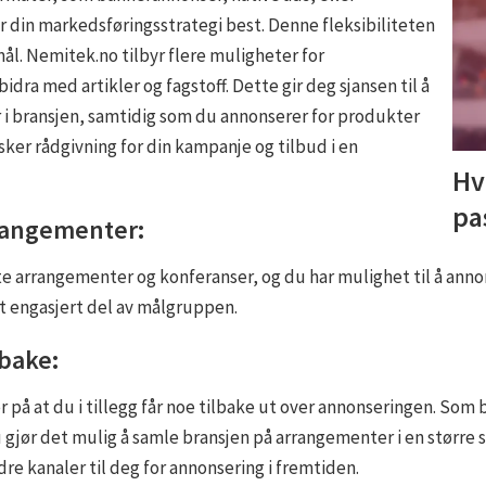
 din markedsføringsstrategi best. Denne fleksibiliteten
ål. Nemitek.no tilbyr flere muligheter for
dra med artikler og fagstoff. Dette gir deg sjansen til å
 i bransjen, samtidig som du annonserer for produkter
ker rådgivning for din kampanje og tilbud i en
Hv
pa
rrangementer:
te arrangementer og konferanser, og du har mulighet til å ann
t engasjert del av målgruppen.
ilbake:
å at du i tillegg får noe tilbake ut over annonseringen. Som b
 gjør det mulig å samle bransjen på arrangementer i en større sk
re kanaler til deg for annonsering i fremtiden.