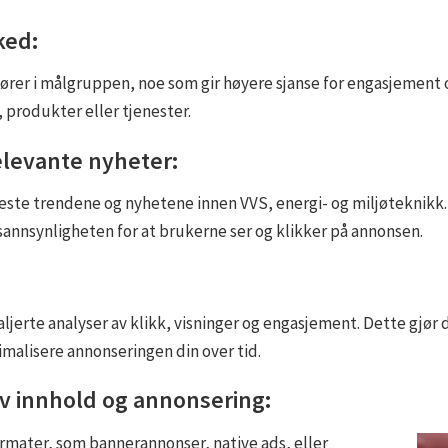
rked:
tører i målgruppen, noe som gir høyere sjanse for engasjement
, produkter eller tjenester.
elevante nyheter:
ste trendene og nyhetene innen VVS, energi- og miljøteknikk. 
sannsynligheten for at brukerne ser og klikker på annonsen.
ljerte analyser av klikk, visninger og engasjement. Dette gjør d
malisere annonseringen din over tid.
av innhold og annonsering:
rmater, som bannerannonser, native ads, eller