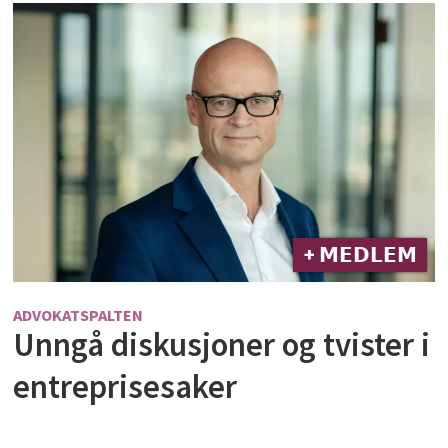
+ 𝗠𝗘𝗗𝗟𝗘𝗠
ADVOKATSPALTEN
Unngå diskusjoner og tvister i
entreprisesaker