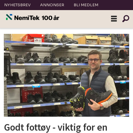
NYHETSBREV
ANNONSER
BLI MEDLEM
Tag:
annonsørinnhold
Godt fottøy - viktig for en