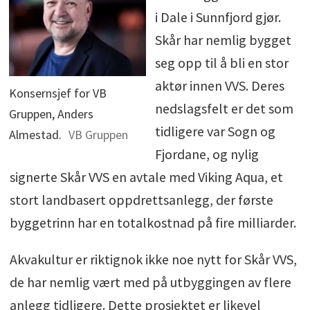
i Dale i Sunnfjord gjør.
Skår har nemlig bygget
seg opp til å bli en stor
aktør innen VVS. Deres
Konsernsjef for VB
nedslagsfelt er det som
Gruppen, Anders
tidligere var Sogn og
Almestad.
VB Gruppen
Fjordane, og nylig
signerte Skår VVS en avtale med Viking Aqua, et
stort landbasert oppdrettsanlegg, der første
byggetrinn har en totalkostnad på fire milliarder.
Akvakultur er riktignok ikke noe nytt for Skår VVS,
de har nemlig vært med på utbyggingen av flere
anlegg tidligere. Dette prosjektet er likevel