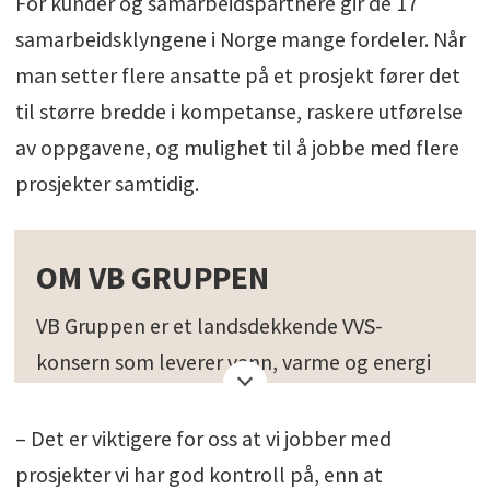
For kunder og samarbeidspartnere gir de 17
samarbeidsklyngene i Norge mange fordeler. Når
man setter flere ansatte på et prosjekt fører det
til større bredde i kompetanse, raskere utførelse
av oppgavene, og mulighet til å jobbe med flere
prosjekter samtidig.
OM VB GRUPPEN
VB Gruppen er et landsdekkende VVS-
konsern som leverer vann, varme og energi
til hele Norge. Konsernet favner mer enn
1.900 medarbeidere over hele landet, fordelt
– Det er viktigere for oss at vi jobber med
på rundt 50 konsernavdelinger og 100
prosjekter vi har god kontroll på, enn at