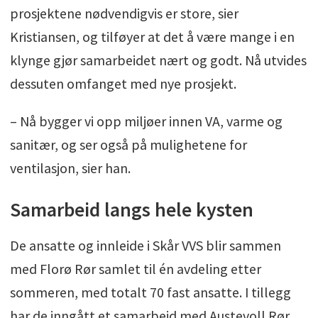
tilknyttede partnerbedrifter. Sammen utgjør
prosjektene nødvendigvis er store, sier
vi VB - hele Norges rørlegger!
Kristiansen, og tilføyer at det å være mange i en
klynge gjør samarbeidet nært og godt. Nå utvides
dessuten omfanget med nye prosjekt.
– Nå bygger vi opp miljøer innen VA, varme og
sanitær, og ser også på mulighetene for
ventilasjon, sier han.
Samarbeid langs hele kysten
De ansatte og innleide i Skår VVS blir sammen
med Florø Rør samlet til én avdeling etter
sommeren, med totalt 70 fast ansatte. I tillegg
har de inngått et samarbeid med Austevoll Rør,