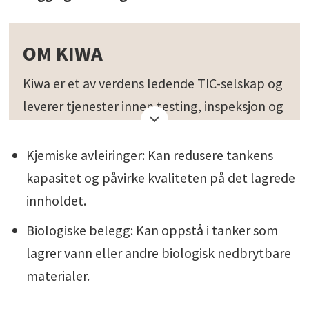
OM KIWA
Kiwa er et av verdens ledende TIC-selskap og
leverer tjenester innen testing, inspeksjon og
sertifisering. I tillegg arrangerer vi en
mengde kurs, både åpne og bedriftsinterne.
Kjemiske avleiringer: Kan redusere tankens
Dette gjør vi innenfor en rekke
kapasitet og påvirke kvaliteten på det lagrede
markedssegmenter, fra bygg og anlegg, olje
innholdet.
og gass, infrastruktur og energiforsyning til
Biologiske belegg: Kan oppstå i tanker som
drikkevann, mat, dyrefôr, landbruk, fiskeri og
lagrer vann eller andre biologisk nedbrytbare
akvakultur.
materialer.
Kiwa har over 10.000 ansatte i 40 land,