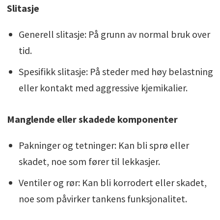
Slitasje
hovedsakelig i Europa, Asia, Amerika og
Oceania. Siden 2021 har vi vært en del av SHV-
Generell slitasje: På grunn av normal bruk over
familien av selskaper. Globalt sysselsetter
tid.
SHV 55.000 mennesker.
Spesifikk slitasje: På steder med høy belastning
eller kontakt med aggressive kjemikalier.
Manglende eller skadede komponenter
Pakninger og tetninger: Kan bli sprø eller
skadet, noe som fører til lekkasjer.
Ventiler og rør: Kan bli korrodert eller skadet,
noe som påvirker tankens funksjonalitet.