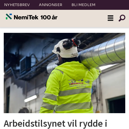
NYHETSBREV
ANNONSER
BLI MEDLEM
Tag:
omluft
Arbeidstilsynet vil rydde i