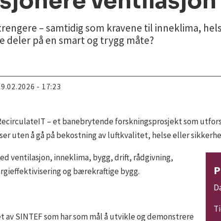
sjonere ventilasjon
strengere – samtidig som kravene til inneklima, hel
e deler på en smart og trygg måte?
09.02.2026 - 17:23
RecirculateIT – et banebrytende forskningsprosjekt som utfors
er uten å gå på bekostning av luftkvalitet, helse eller sikkerhe
 ventilasjon, inneklima, bygg, drift, rådgivning,
P
ergieffektivisering og bærekraftige bygg.
Da
Ti
det av SINTEF som har som mål å utvikle og demonstrere