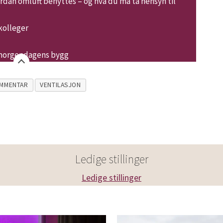
dan omluft benyttes – og hva du må ta hensyn til
kolleger
r morgendagens bygg
MMENTAR
VENTILASJON
Ledige stillinger
Ledige stillinger