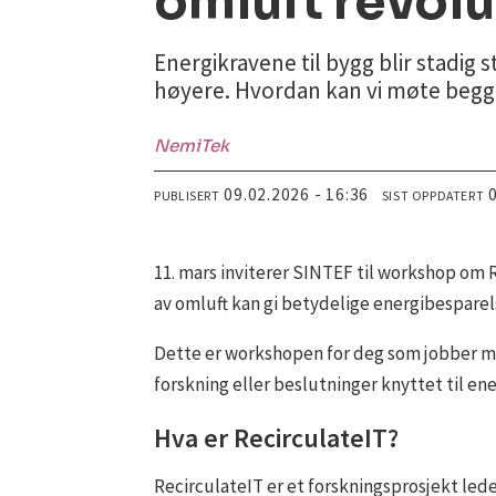
omluft revolu
Energikravene til bygg blir stadig 
høyere. Hvordan kan vi møte begg
NemiTek
09.02.2026 - 16:36
PUBLISERT
SIST OPPDATERT
11. mars inviterer SINTEF til workshop om 
av omluft kan gi betydelige energibesparels
Dette er workshopen for deg som jobber med
forskning eller beslutninger knyttet til en
Hva er RecirculateIT?
RecirculateIT er et forskningsprosjekt le