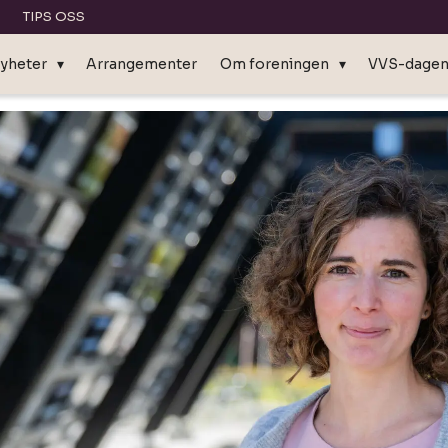
TIPS OSS
yheter
Arrangementer
Om foreningen
VVS-dage