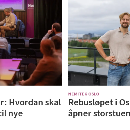
NEMITEK OSLO
Rebusløpet i Os
r: Hvordan skal
åpner storstuen
il nye