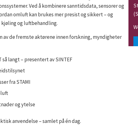
St
asjonssystemer. Ved å kombinere sanntidsdata, sensorer og
(S
ordan omluft kan brukes mer presist og sikkert – og
jøling og luftbehandling.
Wo
en av de fremste aktørene innen forskning, myndigheter
IT så langt – presentert av SINTEF
eidstilsynet
sser fra STAMI
luft
stnader og ytelse
aktisk anvendelse – samlet på én dag.