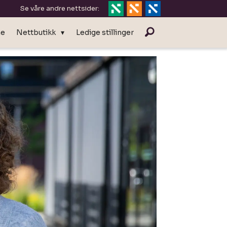
Se våre andre nettsider:
ne
Nettbutikk
Ledige stillinger