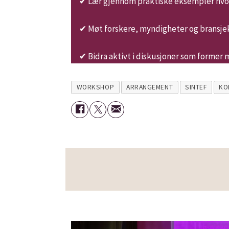
✔ Lær gjennom praktiske eksempler hvor
✔ Møt forskere, myndigheter og bransje
✔ Bidra aktivt i diskusjoner som forme
WORKSHOP
ARRANGEMENT
SINTEF
KO