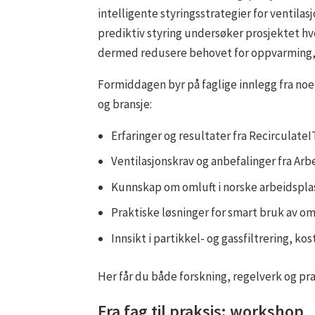
intelligente styringsstrategier for ventil
prediktiv styring undersøker prosjektet hv
dermed redusere behovet for oppvarming, k
Formiddagen byr på faglige innlegg fra no
og bransje:
Erfaringer og resultater fra Recirculate
Ventilasjonskrav og anbefalinger fra Arb
Kunnskap om omluft i norske arbeidspla
Praktiske løsninger for smart bruk av om
Innsikt i partikkel- og gassfiltrering, ko
Her får du både forskning, regelverk og pr
Fra fag til praksis: workshop