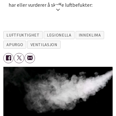
har eller vurderer å skaffe luftbefukter:
Hvis produsenten har laget anbefalinger
for drift og vedlikehold, så følg dem.
LUFTFUKTIGHET
LEGIONELLA
INNEKLIMA
Rengjør befukteren ofte, gjerne en gang i
APURGO
VENTILASJON
uken, for å forebygge bakterievekst.
Desinfiser med husholdningsklor eller
hydrogenperoksid og skyll godt.
Vask befukteren grundig og tøm den helt
før den settes bort, og vask den på nytt
for å fjerne støv før den tas i bruk igjen.
Rengjør og tøm alltid beholderen når den
ikke skal brukes