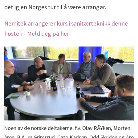
det igjen Norges tur til å være arrangør.
Nemitek arrangerer kurs i sanitærteknikk denne
høsten - Meld deg på her!
Noen av de norske deltakerne, f.v. Olav RÃ¥ken, Morten
Ãren, BjÃ¸rn Grimsrud, Cato Karlsen, Odd Skriden og Are