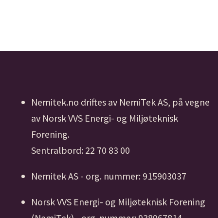
Nemitek.no driftes av NemiTek AS, på vegne
av Norsk VVS Energi- og Miljøteknisk
Forening.
Sentralbord: 22 70 83 00
Nemitek AS - org. nummer: 915903037
Norsk VVS Energi- og Miljøteknisk Forening
(NemiTek) - org. nummer: 938967814