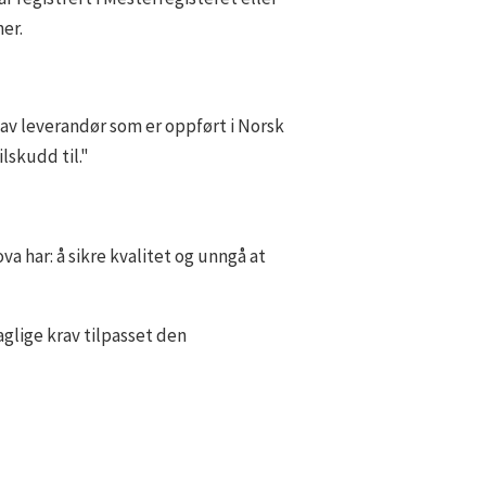
er.
s av leverandør som er oppført i Norsk
skudd til."
 har: å sikre kvalitet og unngå at
aglige krav tilpasset den