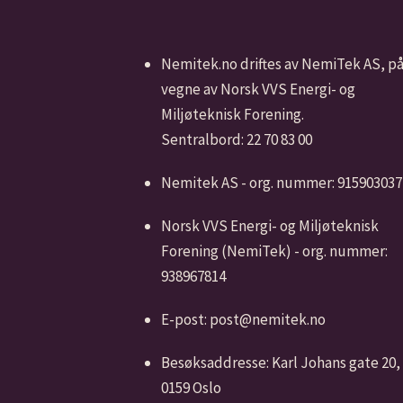
Nemitek.no driftes av NemiTek AS, p
vegne av Norsk VVS Energi- og
Miljøteknisk Forening.
Sentralbord: 22 70 83 00
Nemitek AS - org. nummer: 915903037
Norsk VVS Energi- og Miljøteknisk
Forening (NemiTek) - org. nummer:
938967814
E-post: post@nemitek.no
Besøksaddresse: Karl Johans gate 20,
0159 Oslo