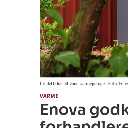
Utedel til luft-til-vann-varmepumpe.
Foto: Eno
VARME
Enova god
forhandler