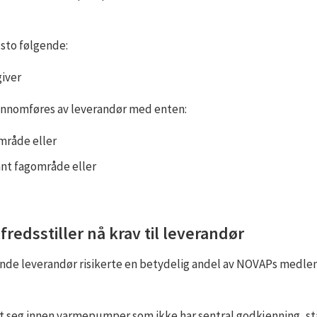
 sto følgende:
giver
gjennomføres av leverandør med enten:
mråde eller
vant fagområde eller
redsstiller nå krav til leverandør
ørende leverandør risikerte en betydelig andel av NOVAPs me
t seg innen varmepumper som ikke har sentral godkjenning, står