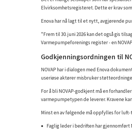
Elvirksomhetsregisteret. Dette er krav so
Enova har nå lagt til et nytt, avgjørende pun
"Frem til 30. juni 2026 kan det også gis til
Varmepumpeforenings register - en NOVAP-
Godkjenningsordningen til N
NOVAP har i dialogen med Enova dokumenter
useriøse aktører misbruker støtteordninge
For å bli NOVAP-godkjent må en forhandler ha
varmepumpetypen de leverer. Kravene kan 
Minst en av følgende må oppfylles for lu
Faglig leder i bedriften har gjennomfø