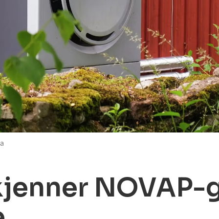
va
kjenner NOVAP-
e