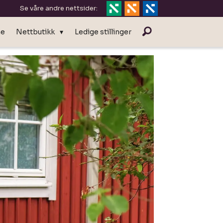
Se våre andre nettsider:
ne
Nettbutikk
Ledige stillinger