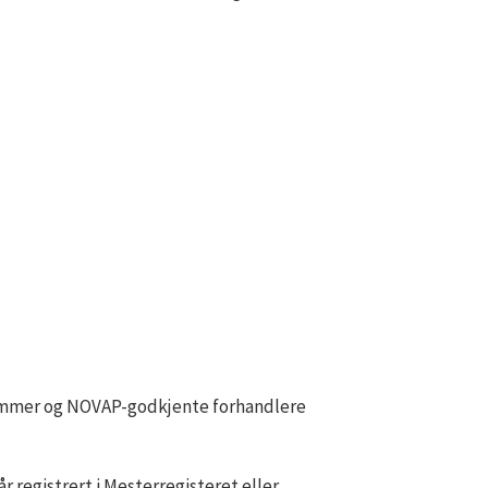
dlemmer og NOVAP-godkjente forhandlere
 registrert i Mesterregisteret eller