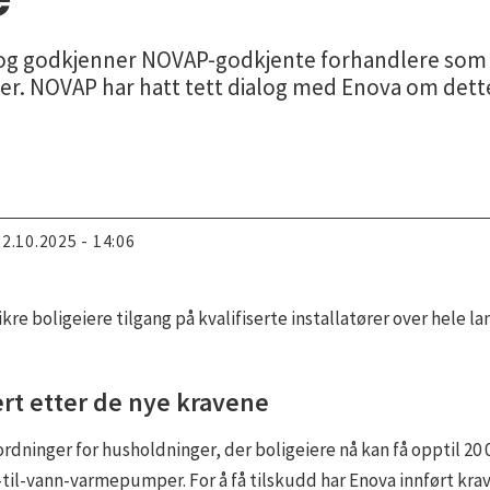
, og godkjenner NOVAP-godkjente forhandlere so
r. NOVAP har hatt tett dialog med Enova om dette
22.10.2025 - 14:06
kre boligeiere tilgang på kvalifiserte installatører over hele 
ert etter de nye kravene
ninger for husholdninger, der boligeiere nå kan få opptil 20 000 
til-vann-varmepumper. For å få tilskudd har Enova innført krav