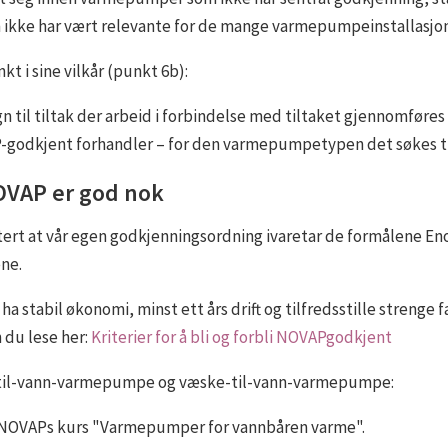
m ikke har vært relevante for de mange varmepumpeinstallasjon
kt i sine vilkår (punkt 6b):
sagn til tiltak der arbeid i forbindelse med tiltaket gjennomføre
godkjent forhandler – for den varmepumpetypen det søkes til
OVAP er god nok
t at vår egen godkjenningsordning ivaretar de formålene Enova
ne.
 stabil økonomi, minst ett års drift og tilfredsstille strenge f
du lese her:
Kriterier for å bli og forbli NOVAPgodkjent
ft-til-vann-varmepumpe og væske-til-vann-varmepumpe:
rt NOVAPs kurs "Varmepumper for vannbåren varme".