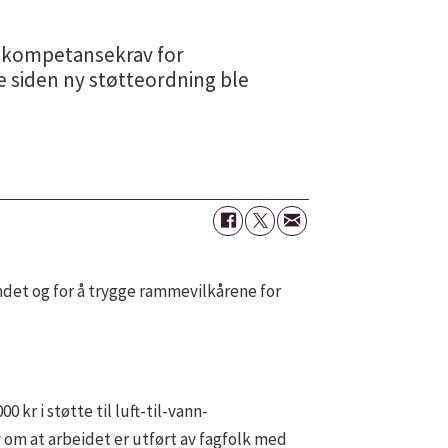
m kompetansekrav for
 siden ny støtteordning ble
landet og for å trygge rammevilkårene for
kr i støtte til luft-til-vann-
 om at arbeidet er utført av fagfolk med