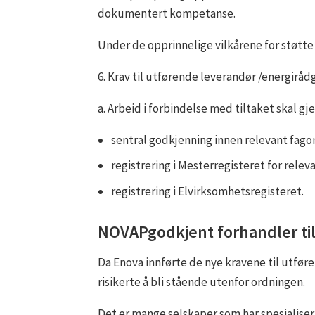
dokumentert kompetanse.
Under de opprinnelige vilkårene for støtte
6. Krav til utførende leverandør /energiråd
a. Arbeid i forbindelse med tiltaket skal 
sentral godkjenning innen relevant fago
registrering i Mesterregisteret for rele
registrering i Elvirksomhetsregisteret.
NOVAPgodkjent forhandler tilf
Da Enova innførte de nye kravene til utf
risikerte å bli stående utenfor ordningen.
Det er mange selskaper som har spesialiser