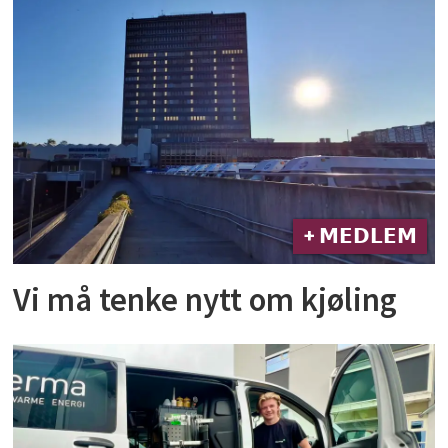
+ 𝗠𝗘𝗗𝗟𝗘𝗠
Vi må tenke nytt om kjøling