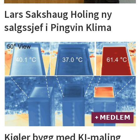
Lars Sakshaug Holing ny
salgssjef i Pingvin Klima
+ 𝗠𝗘𝗗𝗟𝗘𝗠
Kjøler bygg med KI-maling