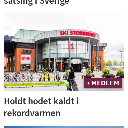
satsing i Sverige
+ 𝗠𝗘𝗗𝗟𝗘𝗠
Holdt hodet kaldt i
rekordvarmen