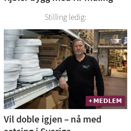
Stilling ledig:
+ 𝗠𝗘𝗗𝗟𝗘𝗠
Vil doble igjen – nå med