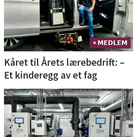
+ 𝗠𝗘𝗗𝗟𝗘𝗠
Kåret til Årets lærebedrift: –
Et kinderegg av et fag