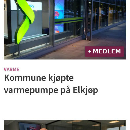
+ 𝗠𝗘𝗗𝗟𝗘𝗠
VARME
Kommune kjøpte
varmepumpe på Elkjøp