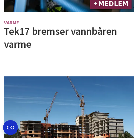
+ 𝗠𝗘𝗗𝗟𝗘𝗠
VARME
Tek17 bremser vannbåren
varme