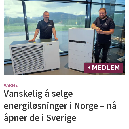
+ 𝗠𝗘𝗗𝗟𝗘𝗠
VARME
Vanskelig å selge
energiløsninger i Norge – nå
åpner de i Sverige