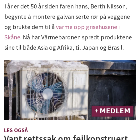
I år er det 50 år siden faren hans, Berth Nilsson,
begynte å montere galvaniserte rør på veggene
og brukte dem til å
varme opp grisehusene i
Skåne
. Nå har Värmebaronen spredt produktene
sine til både Asia og Afrika, til Japan og Brasil.
+ 𝗠𝗘𝗗𝗟𝗘𝗠
LES OGSÅ
Vant rettssak om feilkonstruert