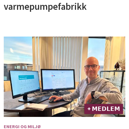
varmepumpefabrikk
+ 𝗠𝗘𝗗𝗟𝗘𝗠
ENERGI OG MILJØ