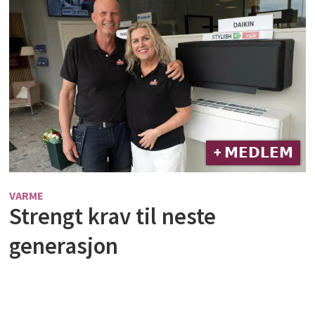
+ 𝗠𝗘𝗗𝗟𝗘𝗠
VARME
Strengt krav til neste
generasjon