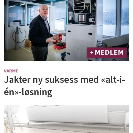
+ 𝗠𝗘𝗗𝗟𝗘𝗠
VARME
Jakter ny suksess med «alt-i-
én»-løsning