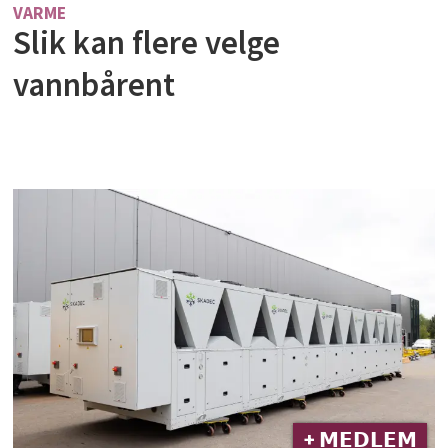
VARME
Slik kan flere velge
vannbårent
+ 𝗠𝗘𝗗𝗟𝗘𝗠