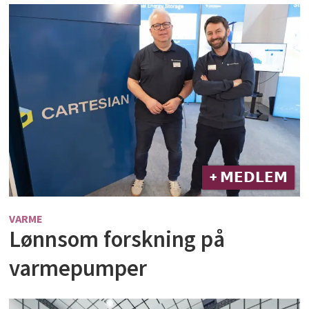
+ 𝗠𝗘𝗗𝗟𝗘𝗠
VARME
Lønnsom forskning på
varmepumper