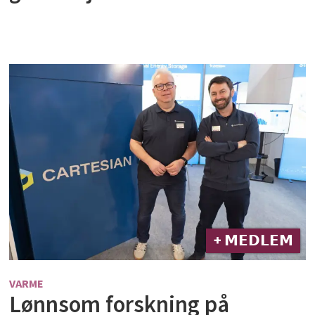
+ 𝗠𝗘𝗗𝗟𝗘𝗠
VARME
Lønnsom forskning på