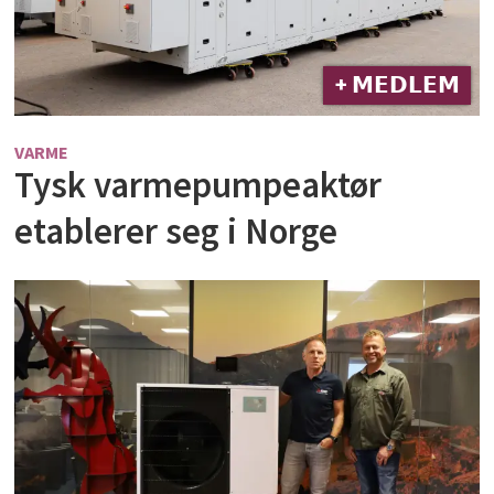
+ 𝗠𝗘𝗗𝗟𝗘𝗠
VARME
Tysk varmepumpeaktør
etablerer seg i Norge