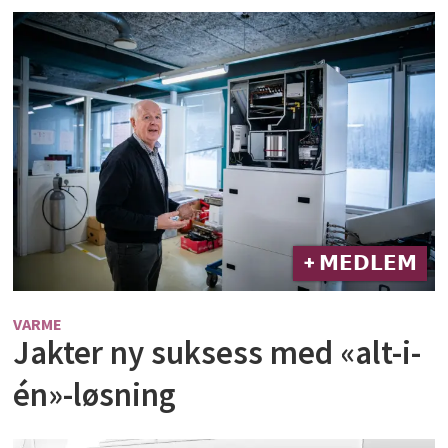
+ 𝗠𝗘𝗗𝗟𝗘𝗠
VARME
Jakter ny suksess med «alt-i-
én»-løsning