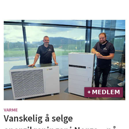
+ 𝗠𝗘𝗗𝗟𝗘𝗠
VARME
Vanskelig å selge