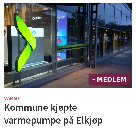
+ 𝗠𝗘𝗗𝗟𝗘𝗠
VARME
Kommune kjøpte
varmepumpe på Elkjøp