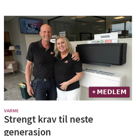
+ 𝗠𝗘𝗗𝗟𝗘𝗠
VARME
Strengt krav til neste
generasjon