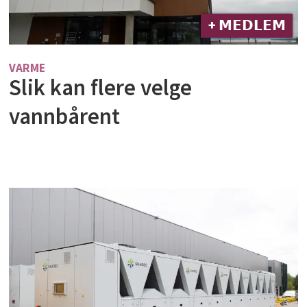
+ 𝗠𝗘𝗗𝗟𝗘𝗠
VARME
Slik kan flere velge
vannbårent