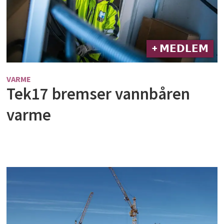
+ 𝗠𝗘𝗗𝗟𝗘𝗠
VARME
Tek17 bremser vannbåren
varme