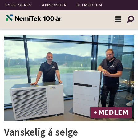
NYHETSBREV
ANNONSER
BLI MEDLEM
Tag:
klima
nor
+ 𝗠𝗘𝗗𝗟𝗘𝗠
Vanskelig å selge