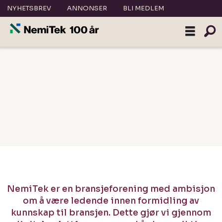
NYHETSBREV
ANNONSER
BLI MEDLEM
Bli
medlem
i
NemiTek
|
nemitek.no
NemiTek er en bransjeforening med ambisjon
om å være ledende innen formidling av
kunnskap til bransjen. Dette gjør vi gjennom