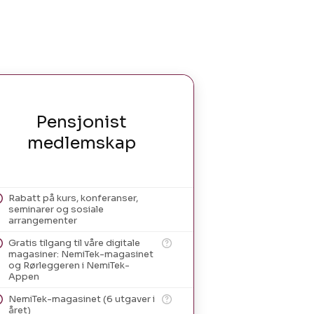
Pensjonist
medlemskap
Rabatt på kurs, konferanser,
seminarer og sosiale
arrangementer
Gratis tilgang til våre digitale
magasiner: NemiTek-magasinet
og Rørleggeren i NemiTek-
Appen
NemiTek-magasinet (6 utgaver i
året)