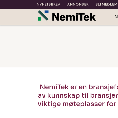
NYHETSBREV
ANNONSER
BLI MEDLEM
N
Bli
medlem
i
NemiTek
|
NemiTek er en bransje
av kunnskap til bransje
nemitek.no
viktige møteplasser for 