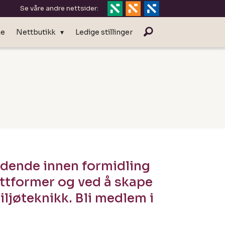
Se våre andre nettsider:
ne
Nettbutikk
Ledige stillinger
dende innen formidling
attformer og ved å skape
iljøteknikk. Bli medlem i