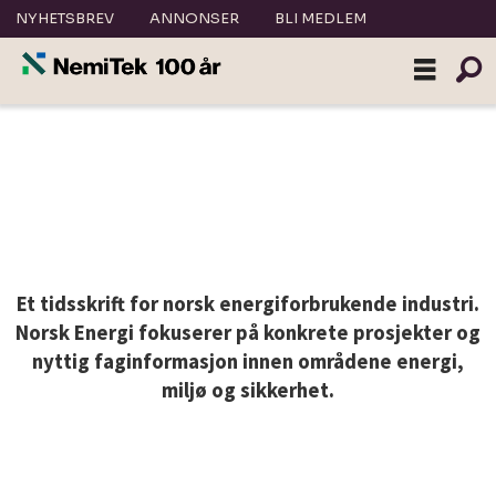
NYHETSBREV
ANNONSER
BLI MEDLEM
Printannonser
i
Norsk
Energi
Et tidsskrift for norsk energiforbrukende industri.
Norsk Energi fokuserer på konkrete prosjekter og
|
nyttig faginformasjon innen områdene energi,
miljø og sikkerhet.
nemitek.no