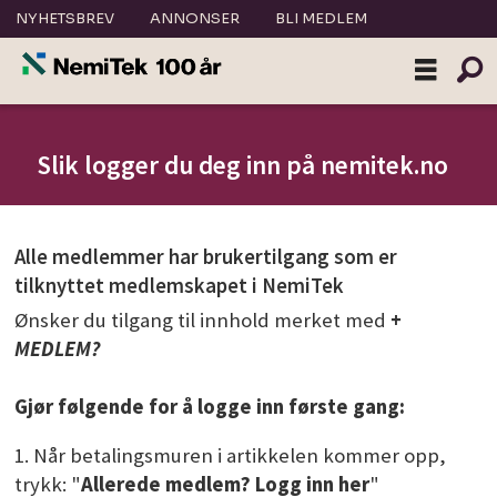
NYHETSBREV
ANNONSER
BLI MEDLEM
Slik
Slik logger du deg inn på nemitek.no
logger
du
Alle medlemmer har brukertilgang som er
deg
tilknyttet medlemskapet i NemiTek
Ønsker du tilgang til innhold merket med
+
inn
MEDLEM?
på
Gj
ør følgende for å logge inn første gang:
nemitek.no
1. Når betalingsmuren i artikkelen kommer opp,
trykk: "
Allerede medlem? Logg inn her
"