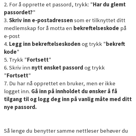
for
2. For å opprette et passord, trykk: "
Har du glemt
tilgang
passordet?
"
3.
Skriv inn e-postadressen
som er tilknyttet ditt
til
medlemskap for å motta en
bekreftelseskode
på
e-post
innhold
4.
Legg inn bekreftelseskoden
og trykk "
bekreft
kode
"
merket
5. Trykk "
Fortsett
"
6. Skriv inn
nytt ønsket passord
og trykk
med
"
Fortsett
"
7.
Du har nå opprettet en bruker, men er ikke
+
logget inn.
Gå inn på innholdet du ønsker å få
MEDLEM
tilgang til og logg deg inn på vanlig måte med ditt
nye passord.
Så lenge du benytter samme nettleser behøver du