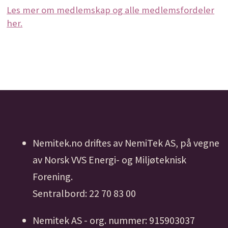
Les mer om medlemskap og alle medlemsfordeler
her.
Nemitek.no driftes av NemiTek AS, på vegne
av Norsk VVS Energi- og Miljøteknisk
Forening.
Sentralbord: 22 70 83 00
Nemitek AS - org. nummer: 915903037