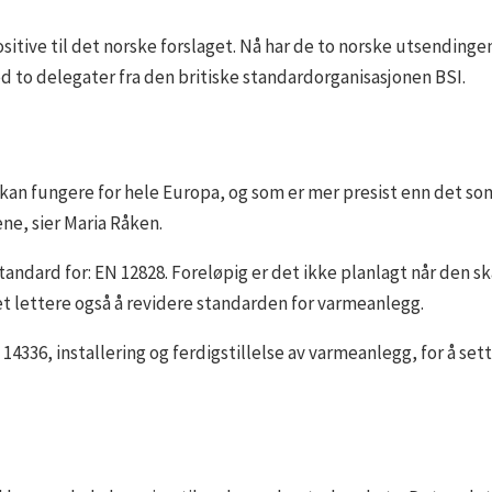
tive til det norske forslaget. Nå har de to norske utsendingene
ed to delegater fra den britiske standardorganisasjonen BSI.
kan fungere for hele Europa, og som er mer presist enn det som
ene, sier Maria Råken.
andard for: EN 12828. Foreløpig er det ikke planlagt når den s
det lettere også å revidere standarden for varmeanlegg.
4336, installering og ferdigstillelse av varmeanlegg, for å sett