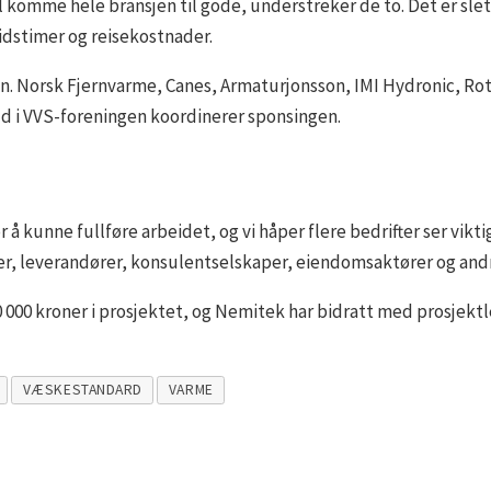
komme hele bransjen til gode, understreker de to. Det er slett 
eidstimer og reisekostnader.
nn. Norsk Fjernvarme, Canes, Armaturjonsson, IMI Hydronic, Rot
d i VVS-foreningen koordinerer sponsingen.
 å kunne fullføre arbeidet, og vi håper flere bedrifter ser vikti
er, leverandører, konsulentselskaper, eiendomsaktører og andre
0 000 kroner i prosjektet, og Nemitek har bidratt med prosjekt
VÆSKESTANDARD
VARME