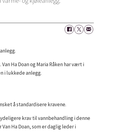
i varme- og kjøleanlegg.
eanlegg.
. Van Ha Doan og Maria Råken har vært i
n i lukkede anlegg.
nsket å standardisere kravene.
 tydeligere krav til vannbehandling i denne
r Van Ha Doan, som er daglig leder i