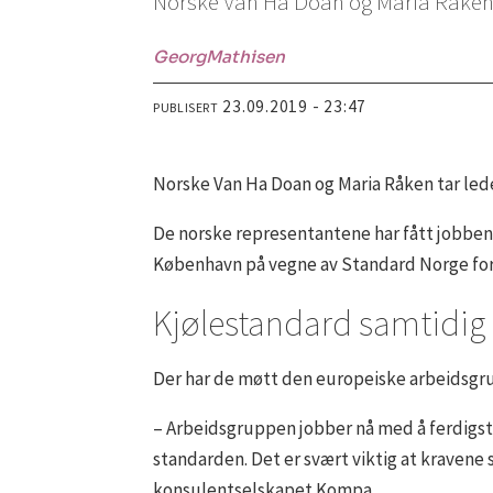
Norske Van Ha Doan og Maria Råken ta
Georg
Mathisen
23.09.2019 - 23:47
PUBLISERT
Norske Van Ha Doan og Maria Råken tar ledel
De norske representantene har fått jobben 
København på vegne av Standard Norge for 
Kjølestandard samtidig
Der har de møtt den europeiske arbeidsgrup
– Arbeidsgruppen jobber nå med å ferdigstil
standarden. Det er svært viktig at kravene s
konsulentselskapet Kompa.