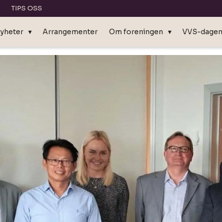
TIPS OSS
yheter
Arrangementer
Om foreningen
VVS-dage