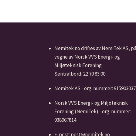
Nemitek.no driftes av NemiTek AS, p
vegne av Norsk VVS Energi- og
Miljøteknisk Forening.
Sentralbord: 22 70 83 00
Nemitek AS - org. nummer: 915903037
Norsk VVS Energi- og Miljøteknisk
Forening (NemiTek) - org. nummer:
938967814
E-post: post@nemitek.no