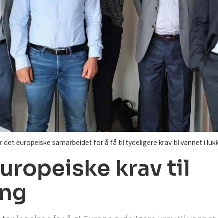
et europeiske samarbeidet for å få til tydeligere krav til vannet i lu
uropeiske krav til
ing