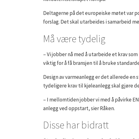
Deltagerne på det europeiske møtet var posi
forslag. Det skal utarbeides i samarbeid m
Må være tydelig
– Vi jobber nå med å utarbeide et krav som 
viktig for å få bransjen til å bruke standard
Design av varmeanlegg er det allerede en st
tydeligere krav til kjøleanlegg skal gjøre 
– I mellomtiden jobber vi med å påvirke EN 1
anlegg ved oppstart, sier Råken.
Disse har bidratt