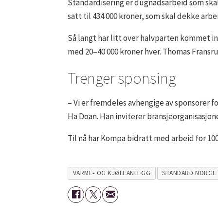
Standardisering er dugnadsarbeid som skal 
satt til 434 000 kroner, som skal dekke arb
Så langt har litt over halvparten kommet i
med 20–40 000 kroner hver. Thomas Fransru
Trenger sponsing
– Vi er fremdeles avhengige av sponsorer for
Ha Doan. Han inviterer bransjeorganisasjon
Til nå har Kompa bidratt med arbeid for 10
VARME- OG KJØLEANLEGG
STANDARD NORGE