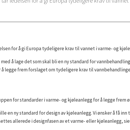
r ledelsen for å gi Europa tydeligere krav til vannet 
sen for å gi Europa tydeligere krav til vannet i varme- og kjøl
med å lage det som skal bli en ny standard for vannbehandling
å legge frem forslaget om tydeligere krav til vannbehandlinge
pen for standarder i varme- og kjøleanlegg for å legge frem ø
le en ny standard for design av kjøleanlegg. Vi ønsker å få inn
ettes allerede i designfasen av et varme- eller kjøleanlegg, sie