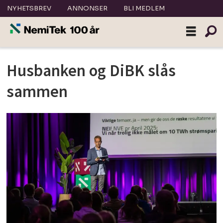
NYHETSBREV
ANNONSER
BLI MEDLEM
Tag:
Husbanken og DiBK slås
bransjepolitikk
sammen