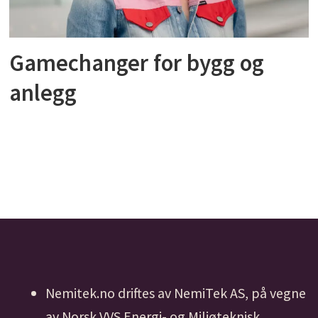
Gamechanger for bygg og
anlegg
Nemitek.no driftes av NemiTek AS, på vegne
av Norsk VVS Energi- og Miljøteknisk