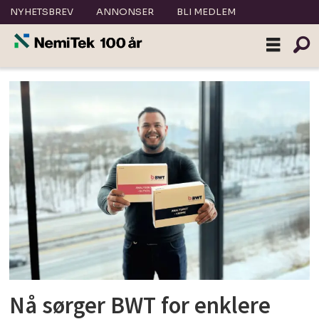
NYHETSBREV
ANNONSER
BLI MEDLEM
Tag:
bwt
Nå sørger BWT for enklere