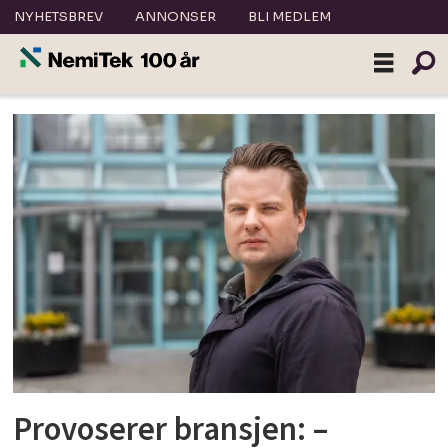
NYHETSBREV
ANNONSER
BLI MEDLEM
Tag:
energikilder
Provoserer bransjen: –