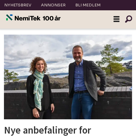
NYHETSBREV
ANNONSER
BLI MEDLEM
Tag:
fme
zen
Nye anbefalinger for