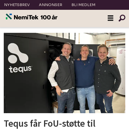
NYHETSBREV
ANNONSER
BLI MEDLEM
Tag:
forskningsrådet
Tequs får FoU-støtte til