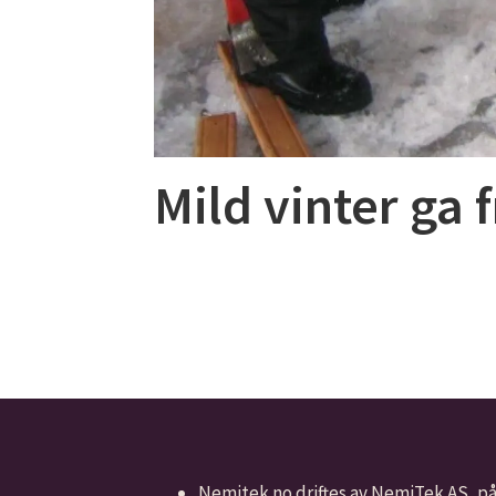
Mild vinter ga 
Nemitek.no driftes av NemiTek AS, p