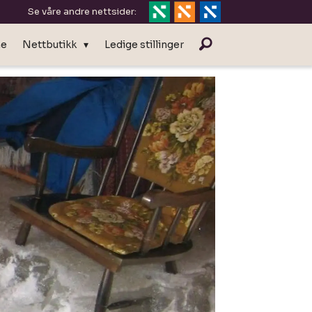
Se våre andre nettsider:
ne
Nettbutikk
Ledige stillinger