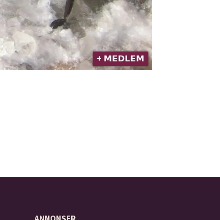
+ 𝗠𝗘𝗗𝗟𝗘𝗠
ANNONSER