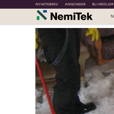
NYHETSBREV
ANNONSER
BLI MEDLEM
N
Tag:
frostskader