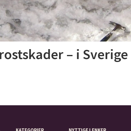
frostskader – i Sverige
å
KATEGORIER
NYTTIGE LENKER