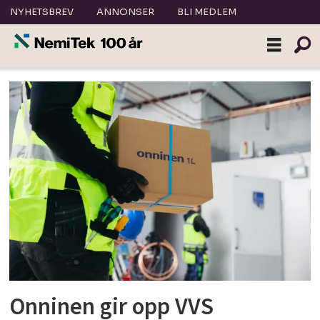
NYHETSBREV
ANNONSER
BLI MEDLEM
Tag:
jørn-
are
bergh
Onninen gir opp VVS