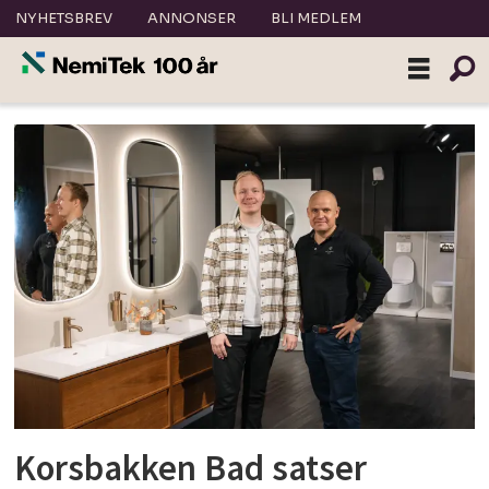
NYHETSBREV
ANNONSER
BLI MEDLEM
Tag:
korsbakken
bad
Korsbakken Bad satser