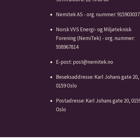
Nemitek AS - org. nummer: 915903037
Norsk VVS Energi- og Miljøteknisk
Forening (NemiTek) - org. nummer:
938967814
E-post: post@nemitek.no
Besøksaddresse: Karl Johans gate 20,
0159 Oslo
Postadresse: Karl Johans gate 20, 015
Oslo