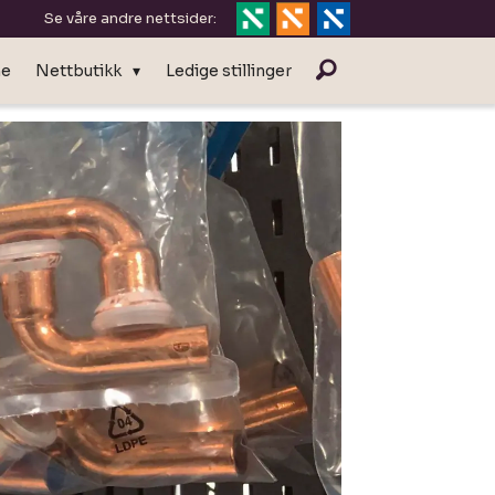
Se våre andre nettsider:
ne
Nettbutikk
Ledige stillinger