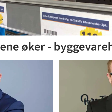
stene øker - byggevar