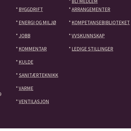
*
BLI MEDLEM
*
BYGGDRIFT
*
ARRANGEMENTER
*
ENERGI OG MILJØ
*
KOMPETANSEBIBLIOTEKET
*
JOBB
*
VVSKUNNSKAP
*
KOMMENTAR
*
LEDIGE STILLINGER
*
KULDE
*
SANITÆRTEKNIKK
*
VARME
9
*
VENTILASJON