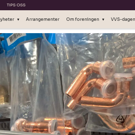
TIPS OSS
yheter
Arrangementer
Om foreningen
VVS-dage