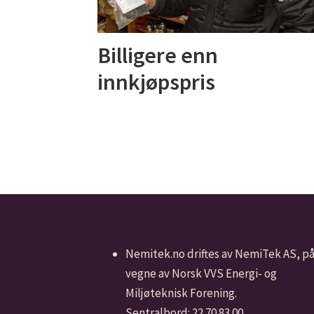
Billigere enn
innkjøpspris
Nemitek.no driftes av NemiTek AS, p
vegne av Norsk VVS Energi- og
Miljøteknisk Forening.
Sentralbord: 22 70 83 00