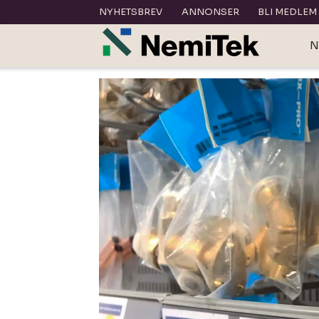
NYHETSBREV
ANNONSER
BLI MEDLEM
N
Tag:
megaflis