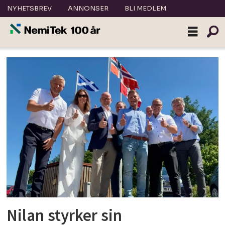
NYHETSBREV
ANNONSER
BLI MEDLEM
Tag:
nilan
Nilan styrker sin