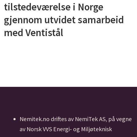
tilstedeværelse i Norge
gjennom utvidet samarbeid
med Ventistål
Nemitek.no driftes av NemiTek AS, på vegne
av Norsk VVS Energi- og Miljøteknisk