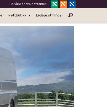
Se våre andre nettsider:
ne
Nettbutikk
Ledige stillinger