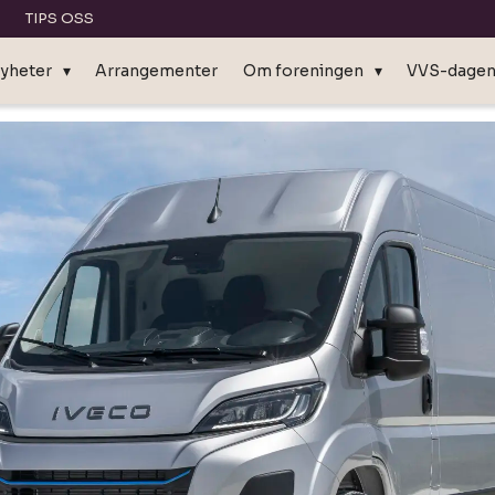
TIPS OSS
yheter
Arrangementer
Om foreningen
VVS-dage