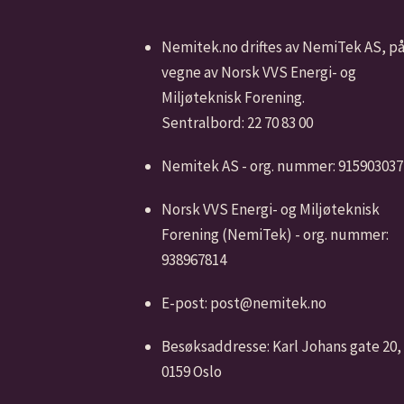
Nemitek.no driftes av NemiTek AS, p
vegne av Norsk VVS Energi- og
Miljøteknisk Forening.
Sentralbord: 22 70 83 00
Nemitek AS - org. nummer: 915903037
Norsk VVS Energi- og Miljøteknisk
Forening (NemiTek) - org. nummer:
938967814
E-post: post@nemitek.no
Besøksaddresse: Karl Johans gate 20,
0159 Oslo