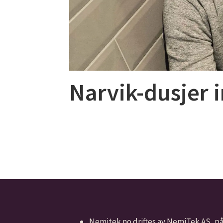
Narvik-dusjer 
Nemitek.no driftes av NemiTek AS, p