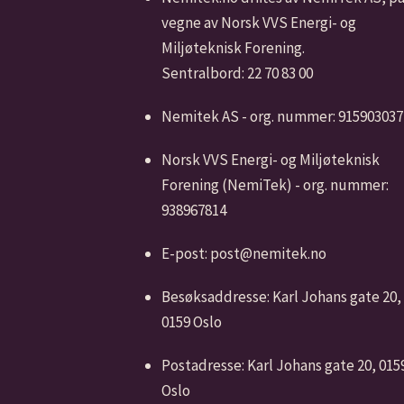
vegne av Norsk VVS Energi- og
Miljøteknisk Forening.
Sentralbord: 22 70 83 00
Nemitek AS - org. nummer: 915903037
Norsk VVS Energi- og Miljøteknisk
Forening (NemiTek) - org. nummer:
938967814
E-post: post@nemitek.no
Besøksaddresse: Karl Johans gate 20,
0159 Oslo
Postadresse: Karl Johans gate 20, 015
Oslo