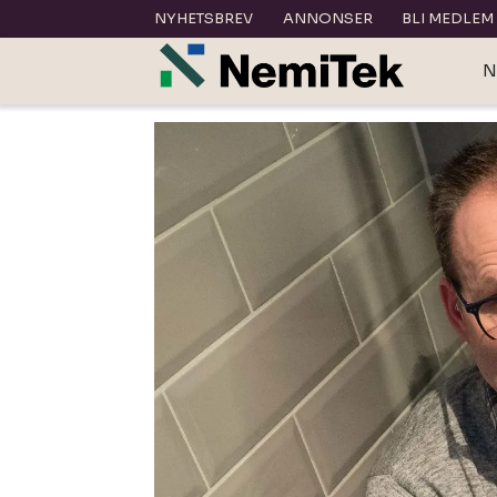
NYHETSBREV
ANNONSER
BLI MEDLEM
N
Tag:
quality
hotell
narvik