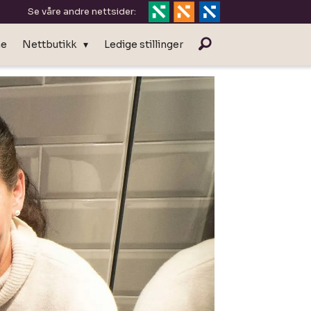
Se våre andre nettsider:
ne
Nettbutikk
Ledige stillinger