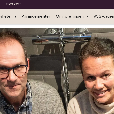
TIPS OSS
yheter
Arrangementer
Om foreningen
VVS-dage