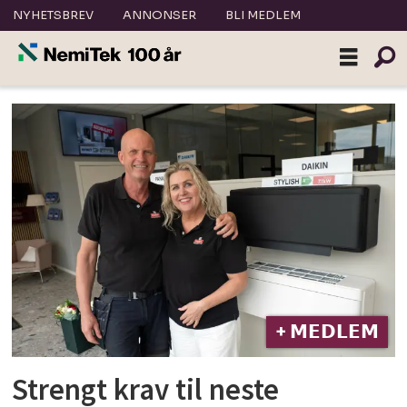
NYHETSBREV
ANNONSER
BLI MEDLEM
Tag:
stabil
varmeservice
+ 𝗠𝗘𝗗𝗟𝗘𝗠
Strengt krav til neste