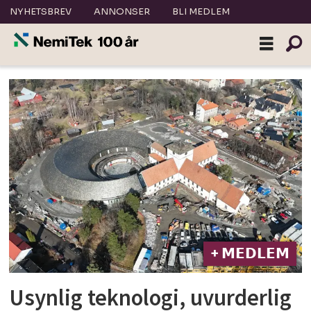
NYHETSBREV
ANNONSER
BLI MEDLEM
Tag:
vikingtidsmuseet
+ 𝗠𝗘𝗗𝗟𝗘𝗠
Usynlig teknologi, uvurderlig