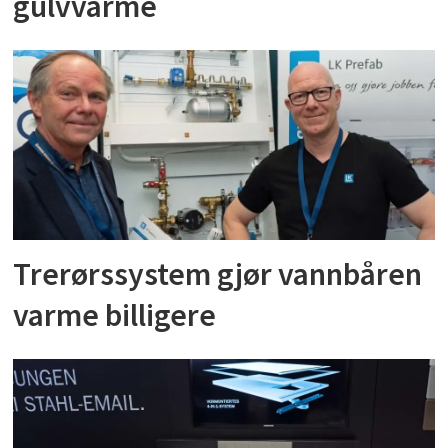
gulvvarme
avgir varme der de ikke skal.
Trerørssystem gjør vannbåren
varme billigere