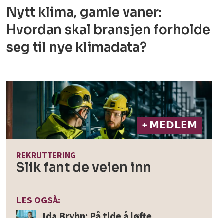
Nytt klima, gamle vaner:
Hvordan skal bransjen forholde
seg til nye klimadata?
+ 𝗠𝗘𝗗𝗟𝗘𝗠
REKRUTTERING
Slik fant de veien inn
LES OGSÅ:
Ida Bryhn: På tide å løfte