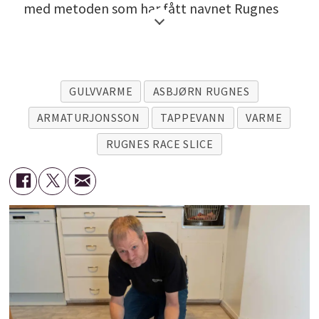
med metoden som har fått navnet Rugnes
Race Slice:
• Godkjent installasjon.
GULVVARME
ASBJØRN RUGNES
• Frostsikker installasjon.
ARMATURJONSSON
TAPPEVANN
VARME
• Effektiv installasjon.
RUGNES RACE SLICE
• Fleksibel metode.
• Du får kontrollert oppstikk og sluk.
• Du får låst oppstikkene i vater slik at du
slipper å rette på dem med to bend over
gulv.