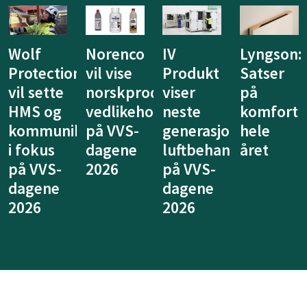
Wolf
Norenco
IV
Lyngson:
Protection
vil vise
Produkt
Satser
vil sette
norskproduserte
viser
på
HMS og
vedlikeholdsprodukter
neste
komfort
kommunikasjon
på VVS-
generasjon
hele
i fokus
dagene
luftbehandling
året
på VVS-
2026
på VVS-
dagene
dagene
2026
2026