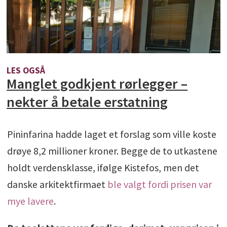
LES OGSÅ
Manglet godkjent rørlegger –
nekter å betale erstatning
Pininfarina hadde laget et forslag som ville koste
drøye 8,2 millioner kroner. Begge de to utkastene
holdt verdensklasse, ifølge Kistefos, men det
danske arkitektfirmaet
ble valgt fordi prisen var
mye lavere
.