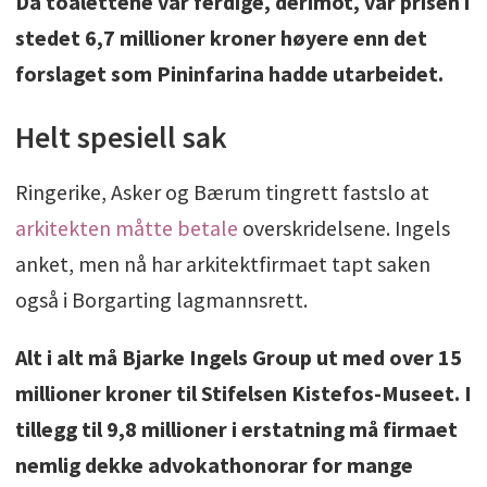
Da toalettene var ferdige, derimot, var prisen i
stedet 6,7 millioner kroner høyere enn det
forslaget som Pininfarina hadde utarbeidet.
Helt spesiell sak
Ringerike, Asker og Bærum tingrett fastslo at
arkitekten måtte betale
overskridelsene. Ingels
anket, men nå har arkitektfirmaet tapt saken
også i Borgarting lagmannsrett.
Alt i alt må Bjarke Ingels Group ut med over 15
millioner kroner til Stifelsen Kistefos-Museet. I
tillegg til 9,8 millioner i erstatning må firmaet
nemlig dekke advokathonorar for mange