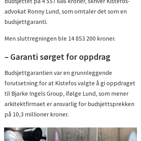
budsjettet på 4 557 686 kroner, skriver Kistefos-
advokat Ronny Lund, som omtaler det som en
budsjettgaranti.
Men sluttregningen ble 14 853 200 kroner.
– Garanti sørget for oppdrag
Budsjettgarantien var en grunnleggende
forutsetning for at Kistefos valgte å gi oppdraget
til Bjarke Ingels Group, ifølge Lund, som mener
arkitektfirmaet er ansvarlig for budsjettsprekken
på 10,3 millioner kroner.