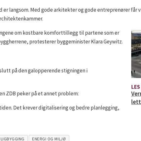
d er langsom. Med gode arkitekter og gode entreprenører får v
architektenkammer.
ingene om kostbare komforttillegg til partene som er
l byggherrene, protesterer byggeminister Klara Geywitz.
få slutt på den galopperende stigningen i
LES
Ver
nen ZDB peker på et annet problem:
let
den. Det krever digitalisering og bedre planlegging,
LIGBYGGING
ENERGI OG MILJØ