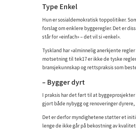
Type Enkel
Hun er sosialdemokratisk toppolitiker. Som
forslag om enklere byggeregler. Det er dis
står for «einfach» – det vil si «enkel».
Tyskland har «alminnelig anerkjente regler f
motsetning til tek17 er ikke de tyske reglene
bransjekunnskap og rettspraksis som bes
– Bygger dyrt
I praksis har det ført til at byggeprosjekt
gjort både nybygg og renoveringer dyrere
Det er derfor myndighetene støtter et initia
lenge de ikke går på bekostning av kvalite