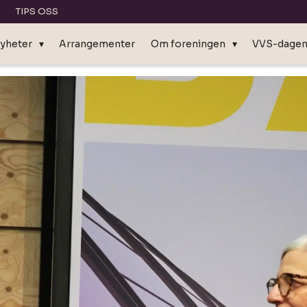
TIPS OSS
yheter
Arrangementer
Om foreningen
VVS-dage