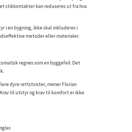
let stikkontakter kan reduseres ut fra hva
r i en bygning, ikke skal inkluderes i
dseffektive metoder eller materialer.
utomatisk regnes som en byggefeil. Det
k.
flere dyre rettstvister, mener Florian
v til utstyr og krav til komfort er ikke
ngler.