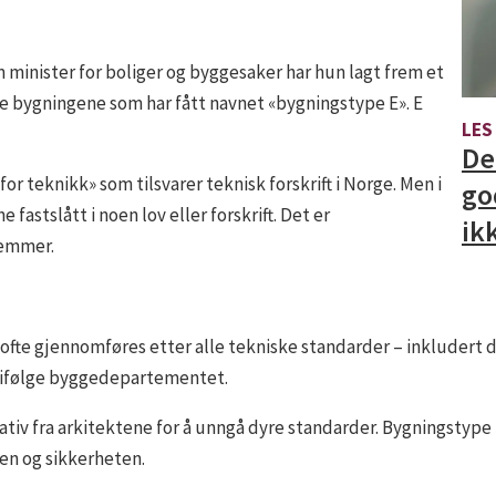
 minister for boliger og byggesaker har hun lagt frem et
se bygningene som har fått navnet «bygningstype E». E
LES
De
or teknikk» som tilsvarer teknisk forskrift i Norge. Men i
go
 fastslått i noen lov eller forskrift. Det er
ik
temmer.
er ofte gjennomføres etter alle tekniske standarder – inkludert
, ifølge byggedepartementet.
tiv fra arkitektene for å unngå dyre standarder. Bygningstype E
ten og sikkerheten.