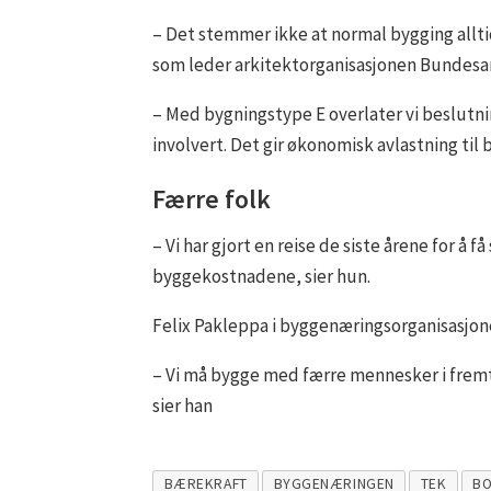
– Det stemmer ikke at normal bygging allti
som leder arkitektorganisasjonen Bundes
– Med bygningstype E overlater vi beslutn
involvert. Det gir økonomisk avlastning ti
Færre folk
– Vi har gjort en reise de siste årene for å 
byggekostnadene, sier hun.
Felix Pakleppa i byggenæringsorganisasjo
– Vi må bygge med færre mennesker i fremti
sier han
BÆREKRAFT
BYGGENÆRINGEN
TEK
BO