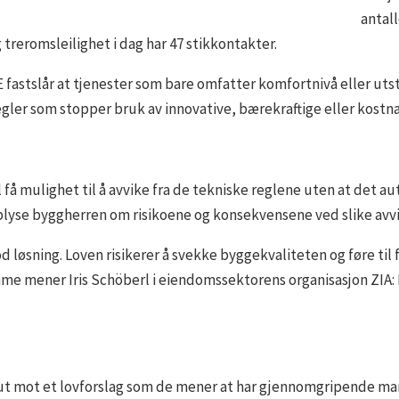
antal
 treromsleilighet i dag har 47 stikkontakter.
 fastslår at tjenester som bare omfatter komfortnivå eller utsty
gler som stopper bruk av innovative, bærekraftige eller kostna
 få mulighet til å avvike fra de tekniske reglene uten at det a
plyse byggherren om risikoene og konsekvensene ved slike avvi
od løsning. Loven risikerer å svekke byggekvaliteten og føre til 
 mener Iris Schöberl i eiendomssektorens organisasjon ZIA: Kra
ut mot et lovforslag som de mener at har gjennomgripende ma