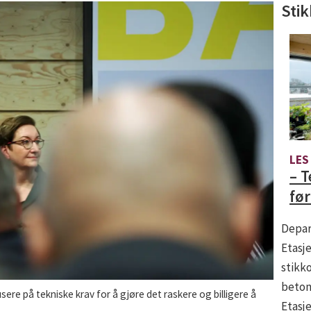
Stik
LES
– T
før
Depar
Etasje
stikko
betong
re på tekniske krav for å gjøre det raskere og billigere å
Etasje