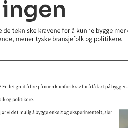
gingen
 de tekniske kravene for å kunne bygge mer og
nde, mener tyske bransjefolk og politikere.
Er det greit å fire på noen komfortkrav for å få fart på bygge
olk og politikere.
jør vi det mulig å bygge enkelt og eksperimentelt, sier