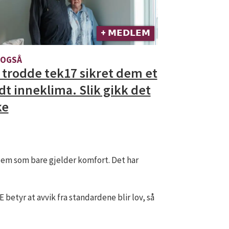
+ 𝗠𝗘𝗗𝗟𝗘𝗠
 OGSÅ
 trodde tek17 sikret dem et
dt inneklima. Slik gikk det
ke
 dem som bare gjelder komfort. Det har
 betyr at avvik fra standardene blir lov, så