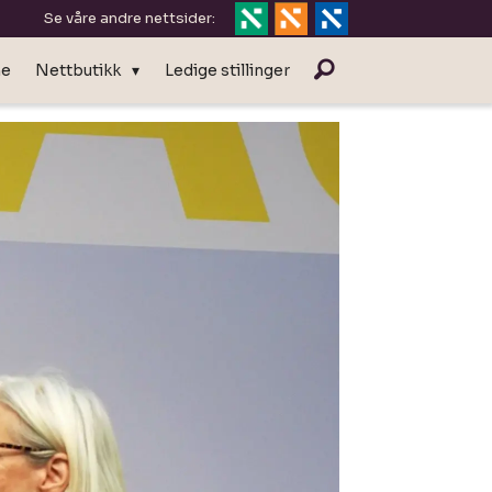
Se våre andre nettsider:
ne
Nettbutikk
Ledige stillinger