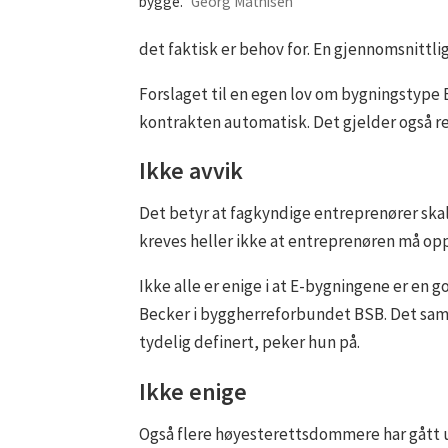
bygge.
Georg Mathisen
det faktisk er behov for. En gjennomsnittlig
Forslaget til en egen lov om bygningstype E
kontrakten automatisk. Det gjelder også re
Ikke avvik
Det betyr at fagkyndige entreprenører skal
kreves heller ikke at entreprenøren må op
Ikke alle er enige i at E-bygningene er en g
Becker i byggherreforbundet BSB. Det samme
tydelig definert, peker hun på.
Ikke enige
Også flere høyesterettsdommere har gått 