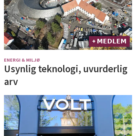
+ 𝗠𝗘𝗗𝗟𝗘𝗠
ENERGI & MILJØ
Usynlig teknologi, uvurderlig
arv