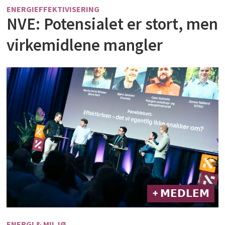
ENERGIEFFEKTIVISERING
NVE: Potensialet er stort, men
virkemidlene mangler
+ 𝗠𝗘𝗗𝗟𝗘𝗠
ENERGI & MILJØ