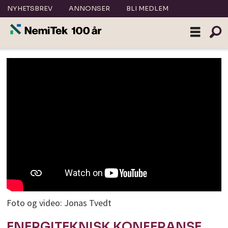
NYHETSBREV
ANNONSER
BLI MEDLEM
Foto og video: Jonas Tvedt
ENERGITEKNISK KONFERANSE