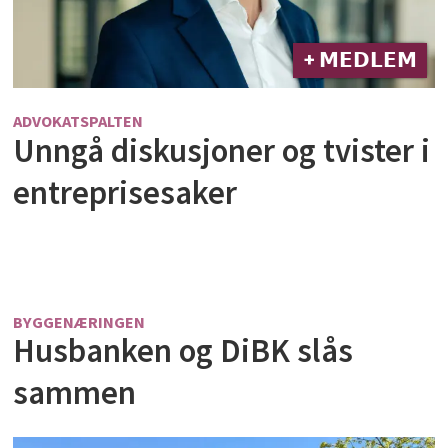
+ 𝗠𝗘𝗗𝗟𝗘𝗠
ADVOKATSPALTEN
Unngå diskusjoner og tvister i
entreprisesaker
BYGGENÆRINGEN
Husbanken og DiBK slås
sammen