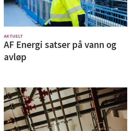
AKTUELT
AF Energi satser på vann og
avløp