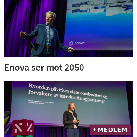
Enova ser mot 2050
+ 𝗠𝗘𝗗𝗟𝗘𝗠