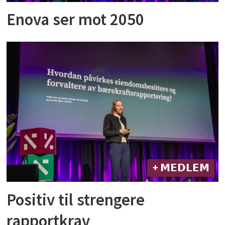
Enova ser mot 2050
+ 𝗠𝗘𝗗𝗟𝗘𝗠
Positiv til strengere
rapportkrav