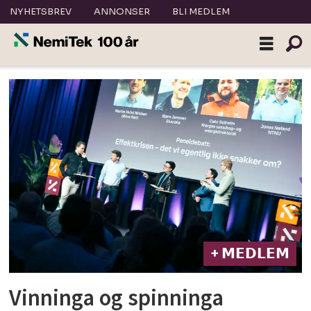
NYHETSBREV
ANNONSER
BLI MEDLEM
Tag:
energiteknisk
konferanse
+ 𝗠𝗘𝗗𝗟𝗘𝗠
Vinninga og spinninga