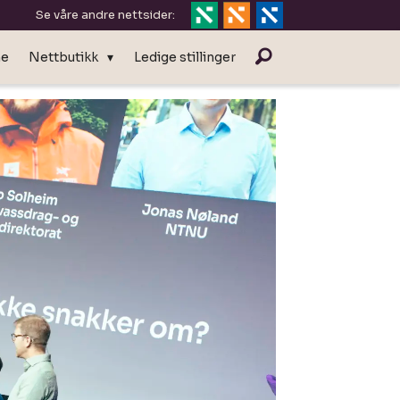
Se våre andre nettsider:
ne
Nettbutikk
Ledige stillinger