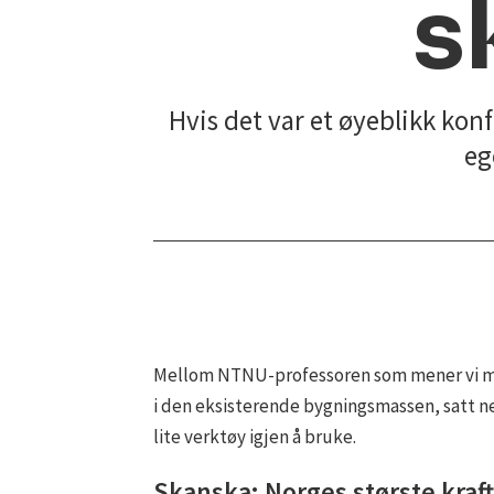
s
Hvis det var et øyeblikk konf
eg
Mellom NTNU-professoren som mener vi må s
i den eksisterende bygningsmassen, satt n
lite verktøy igjen å bruke.
Skanska: Norges største kraft