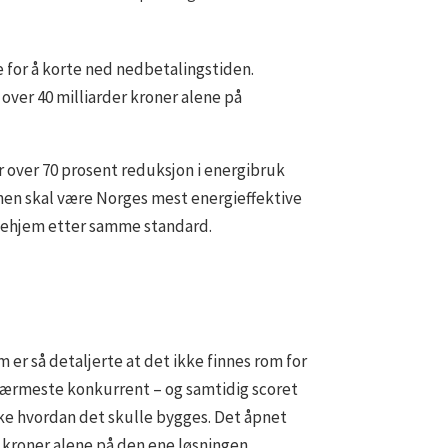
e for å korte ned nedbetalingstiden.
n over 40 milliarder kroner alene på
r over 70 prosent reduksjon i energibruk
en skal være Norges mest energieffektive
ykehjem etter samme standard.
 er så detaljerte at det ikke finnes rom for
 nærmeste konkurrent – og samtidig scoret
kke hvordan det skulle bygges. Det åpnet
 kroner alene på den ene løsningen.