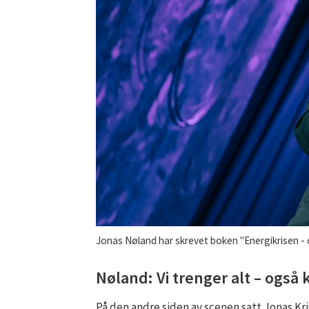
Jonas Nøland har skrevet boken "Energikrisen - og
Nøland: Vi trenger alt – også 
På den andre siden av scenen satt Jonas Kr