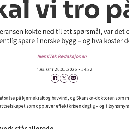
kal vi tro p
eransen kokte ned til ett spørsmål, var det
entlig spare i norske bygg – og hva koster d
NemiTek Redaksjonen
20.05.2026 - 14:22
PUBLISERT
atse på kjernekraft og havvind, og Skanska-doktoren som mene
ettselskapet som opplever effektkrisen daglig – og tilsynsmy
verk står allerede