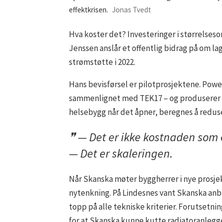
effektkrisen.
Jonas Tvedt
Hva koster det? Investeringer i størrelseso
Jenssen anslår et offentlig bidrag på om lag
strømstøtte i 2022.
Hans bevisførsel er pilotprosjektene. Power
sammenlignet med TEK17 – og produserer m
helsebygg når det åpner, beregnes å redus
— Det er ikke kostnaden som
— Det er skaleringen.
Når Skanska møter byggherrer i nye prosjekt
nytenkning. På Lindesnes vant Skanska anb
topp på alle tekniske kriterier. Forutsetn
for at Skanska kunne kutte radiatoranlegge