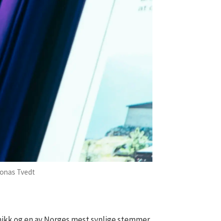
onas Tvedt
knikk og en av Norges mest synlige stemmer