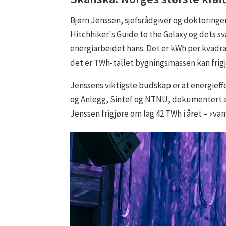
Bjørn Jenssen, sjefsrådgiver og doktoringeni
Hitchhiker's Guide to the Galaxy og dets s
energiarbeidet hans. Det er kWh per kvadra
det er TWh-tallet bygningsmassen kan frigj
Jenssens viktigste budskap er at energieff
og Anlegg, Sintef og NTNU, dokumentert at
Jenssen frigjøre om lag 42 TWh i året – «va