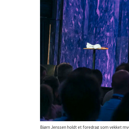
Bjørn Jenssen holdt et foredrag som vekket m