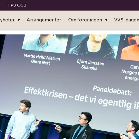
TIPS OSS
yheter
Arrangementer
Om foreningen
VVS-dage