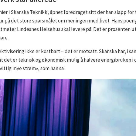
ør i Skanska Teknikk, åpnet foredraget sitt der han slapp for to
var på det store spørsmålet om meningen med livet. Hans poeng:
tmeter Lindesnes Helsehus skal levere på. Det er prosenten uts
øre.
ektivisering ikke er kostbart – det er motsatt. Skanska har, 
 det er teknisk og økonomisk mulig å halvere energibruken i d
nvittig mye strøm», som han sa.