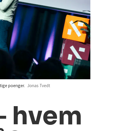
tige poenger.
Jonas Tvedt
 – hvem