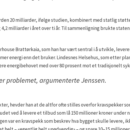
rden 20 milliarder, ifølge studien, kombinert med statlig støtt
 4,2 milliarder i året over ti år. Til sammenligning brukte state
house Brattørkaia, som han har vært sentral i å utvikle, levere
er energi enn det bruker. Lindesnes Helsehus, som etter plan
ere energibehovet med over 80 prosent mot et tradisjonelt s
 er problemet, argumenterte Jenssen.
er, hevder han at de altfor ofte stilles overfor kravspekker som
udet ved å levere et tilbud som lå 150 millioner kroner under
ingen var en kravspekk som beskrev hva bygget skulle levere, i
t helt – «egentlig helt unødvendig» – og spare 10–15 millioner