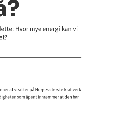
å?
 dette: Hvor mye energi kan vi
et?
r at vi sitter på Norges største kraftverk
ndigheten som åpent innrømmer at den har