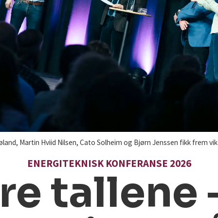
nd, Martin Hviid Nilsen, Cato Solheim og Bjørn Jenssen fikk frem vik
ENERGITEKNISK KONFERANSE 2026
re tallene