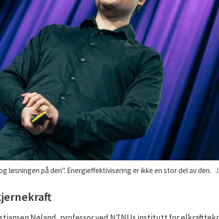
 løsningen på den". Energieffektivisering er ikke en stor del av den.
J
kjernekraft
istiansen Nøland, professor ved NTNUs institutt for elkraftte